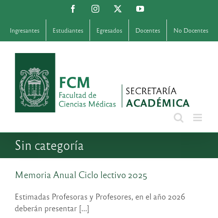
Saltar
Facebook
Instagram
X
YouTube
al
contenido
Ingresantes
Estudiantes
Egresados
Docentes
No Docentes
Sin categoría
Memoria Anual Ciclo lectivo 2025
Estimadas Profesoras y Profesores, en el año 2026
deberán presentar [...]