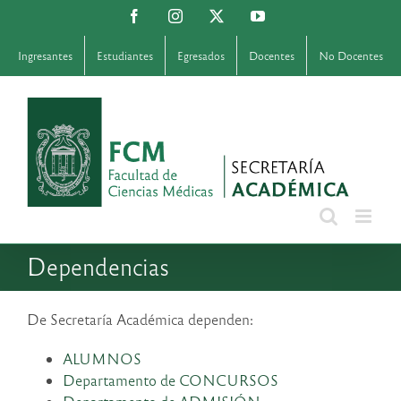
Saltar
Facebook
Instagram
X
YouTube
al
contenido
Ingresantes
Estudiantes
Egresados
Docentes
No Docentes
Dependencias
De Secretaría Académica dependen:
ALUMNOS
Departamento de CONCURSOS