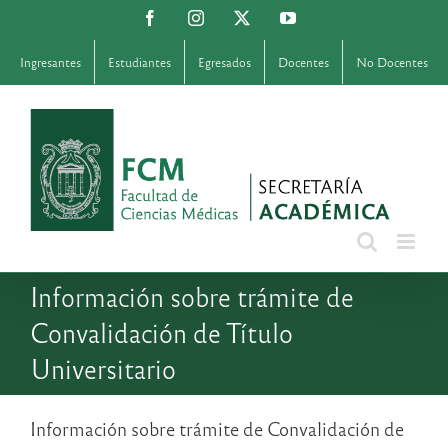
Saltar
Facebook
Instagram
X
YouTube
al
contenido
Ingresantes
Estudiantes
Egresados
Docentes
No Docentes
Información sobre trámite de
Convalidación de Título
Universitario
Información sobre trámite de Convalidación de