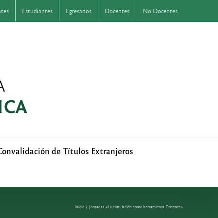
ntes
Estudiantes
Egresados
Docentes
No Docentes
Convalidación de Títulos Extranjeros
Inicio
Jornadas «La simulación como herramienta Docente»